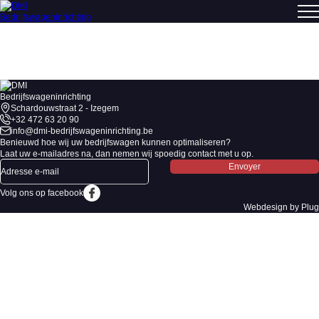
Schardouwstraat 2 - Izegem
+32 472 63 20 90
info@dmi-bedrijfswageninrichting.be
Benieuwd hoe wij uw bedrijfswagen kunnen optimaliseren?
Laat uw e-mailadres na, dan nemen wij spoedig contact met u op.
Envoyer
Volg ons op facebook
Webdesign
by Plug